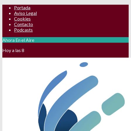
Portada
Aviso Legal
Cookies
Contacto
Podcasts
Ahora En el Aire
Hoy a las 8