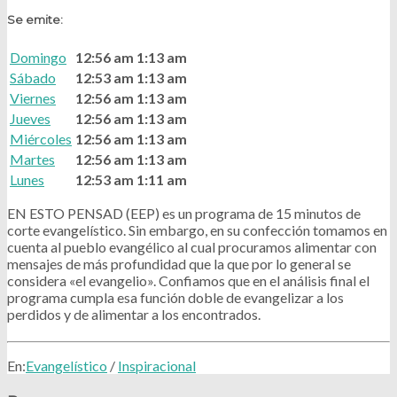
Se emite:
Domingo
12:56 am
1:13 am
Sábado
12:53 am
1:13 am
Viernes
12:56 am
1:13 am
Jueves
12:56 am
1:13 am
Miércoles
12:56 am
1:13 am
Martes
12:56 am
1:13 am
Lunes
12:53 am
1:11 am
EN ESTO PENSAD (EEP) es un programa de 15 minutos de
corte evangelístico. Sin embargo, en su confección tomamos en
cuenta al pueblo evangélico al cual procuramos alimentar con
mensajes de más profundidad que la que por lo general se
considera «el evangelio». Confiamos que en el análisis final el
programa cumpla esa función doble de evangelizar a los
perdidos y de alimentar a los encontrados.
En:
Evangelístico
/
Inspiracional