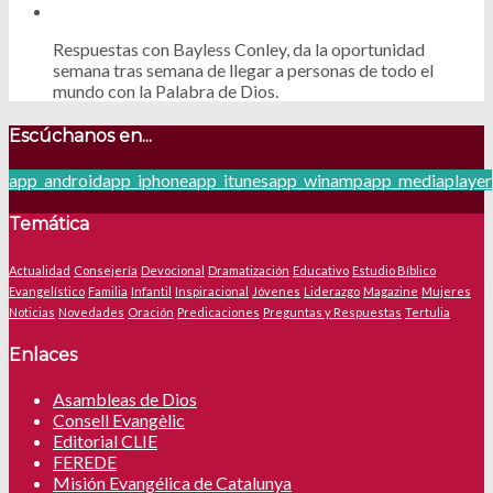
Respuestas con Bayless Conley, da la oportunidad
semana tras semana de llegar a personas de todo el
mundo con la Palabra de Dios.
Escúchanos en...
app_android
app_iphone
app_itunes
app_winamp
app_mediaplayer
Temática
Actualidad
Consejería
Devocional
Dramatización
Educativo
Estudio Bíblico
Evangelístico
Familia
Infantil
Inspiracional
Jóvenes
Liderazgo
Magazine
Mujeres
Noticias
Novedades
Oración
Predicaciones
Preguntas y Respuestas
Tertulia
Enlaces
Asambleas de Dios
Consell Evangèlic
Editorial CLIE
FEREDE
Misión Evangélica de Catalunya