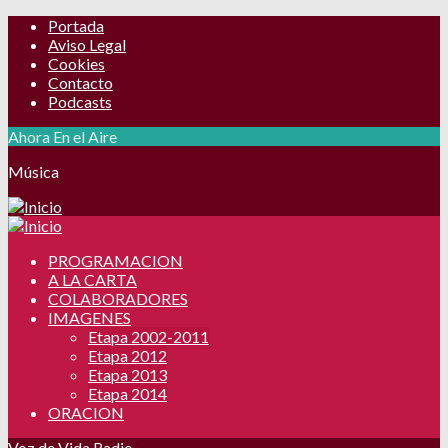
Portada
Aviso Legal
Cookies
Contacto
Podcasts
Ahora En el Aire
Música
PROGRAMACION
A LA CARTA
COLABORADORES
IMAGENES
Etapa 2002-2011
Etapa 2012
Etapa 2013
Etapa 2014
ORACION
Voz de Vida Radio