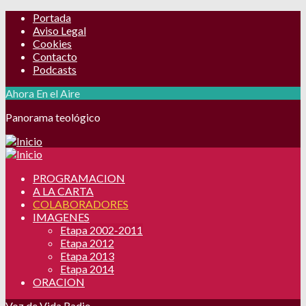
Portada
Aviso Legal
Cookies
Contacto
Podcasts
Ahora En el Aire
Panorama teológico
PROGRAMACION
A LA CARTA
COLABORADORES
IMAGENES
Etapa 2002-2011
Etapa 2012
Etapa 2013
Etapa 2014
ORACION
Voz de Vida Radio