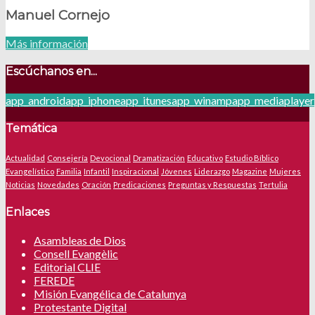
Manuel Cornejo
Más información
Escúchanos en...
app_android
app_iphone
app_itunes
app_winamp
app_mediaplayer
Temática
Actualidad
Consejería
Devocional
Dramatización
Educativo
Estudio Bíblico
Evangelístico
Familia
Infantil
Inspiracional
Jóvenes
Liderazgo
Magazine
Mujeres
Noticias
Novedades
Oración
Predicaciones
Preguntas y Respuestas
Tertulia
Enlaces
Asambleas de Dios
Consell Evangèlic
Editorial CLIE
FEREDE
Misión Evangélica de Catalunya
Protestante Digital