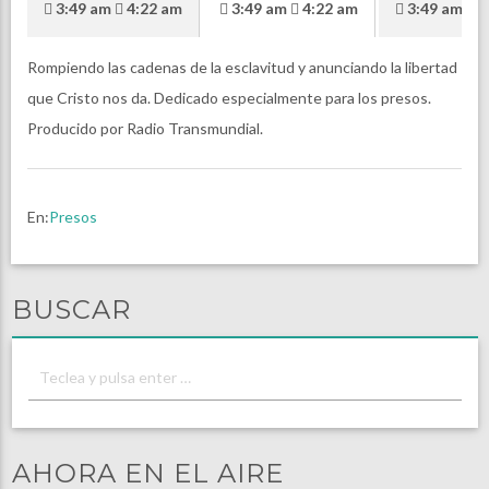
3:49 am
4:22 am
3:49 am
4:22 am
3:49 am
4
Rompiendo las cadenas de la esclavitud y anunciando la libertad
que Cristo nos da. Dedicado especialmente para los presos.
Producido por Radio Transmundial.
En:
Presos
BUSCAR
AHORA EN EL AIRE