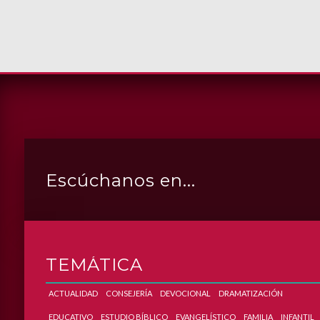
Escúchanos en...
DROID
APP_IPHONE
APP_ITUNES
APP_WINAMP
APP_MEDIAPLAYER
TEMÁTICA
ACTUALIDAD
CONSEJERÍA
DEVOCIONAL
DRAMATIZACIÓN
EDUCATIVO
ESTUDIO BÍBLICO
EVANGELÍSTICO
FAMILIA
INFANTIL