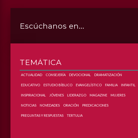
Escúchanos en...
DROID
APP_IPHONE
APP_ITUNES
APP_WINAMP
APP_MEDIAPLAYER
TEMÁTICA
ACTUALIDAD
CONSEJERÍA
DEVOCIONAL
DRAMATIZACIÓN
EDUCATIVO
ESTUDIO BÍBLICO
EVANGELÍSTICO
FAMILIA
INFANTIL
INSPIRACIONAL
JÓVENES
LIDERAZGO
MAGAZINE
MUJERES
NOTICIAS
NOVEDADES
ORACIÓN
PREDICACIONES
PREGUNTAS Y RESPUESTAS
TERTULIA