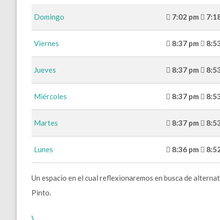
Domingo
7:02 pm
7:1
Viernes
8:37 pm
8:5
Jueves
8:37 pm
8:5
Miércoles
8:37 pm
8:5
Martes
8:37 pm
8:5
Lunes
8:36 pm
8:5
Un espacio en el cual reflexionaremos en busca de alternat
Pinto.