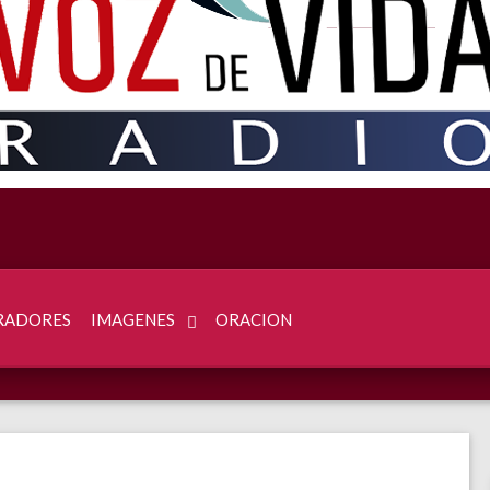
RADORES
IMAGENES
ORACION