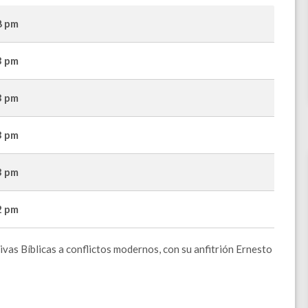
8 pm
3 pm
3 pm
3 pm
3 pm
2 pm
ivas Bíblicas a conflictos modernos, con su anfitrión Ernesto