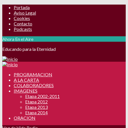
Portada
Aviso Legal
Cookies
Contacto
Podcasts
Ahora En el Aire
Educando para la Eternidad
PROGRAMACION
A LA CARTA
COLABORADORES
IMAGENES
Etapa 2002-2011
Etapa 2012
Etapa 2013
Etapa 2014
ORACION
Voz de Vida Radio