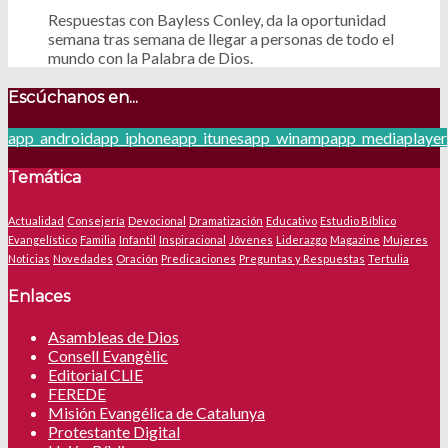
Respuestas con Bayless Conley, da la oportunidad
semana tras semana de llegar a personas de todo el
mundo con la Palabra de Dios.
Escúchanos en...
app_android
app_iphone
app_itunes
app_winamp
app_mediaplayer
Temática
Actualidad
Consejería
Devocional
Dramatización
Educativo
Estudio Bíblico
Evangelístico
Familia
Infantil
Inspiracional
Jóvenes
Liderazgo
Magazine
Mujeres
Noticias
Novedades
Oración
Predicaciones
Preguntas y Respuestas
Tertulia
Enlaces
Asambleas de Dios
Consell Evangèlic
Editorial CLIE
FEREDE
Misión Evangélica de Catalunya
Protestante Digital