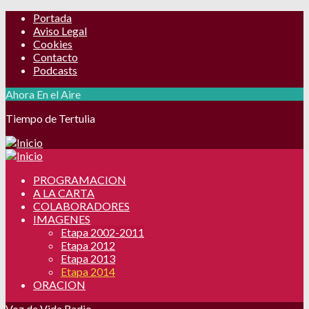
Portada
Aviso Legal
Cookies
Contacto
Podcasts
Ahora En el Aire
Tiempo de Tertulia
PROGRAMACION
A LA CARTA
COLABORADORES
IMAGENES
Etapa 2002-2011
Etapa 2012
Etapa 2013
Etapa 2014
ORACION
Voz de Vida Radio