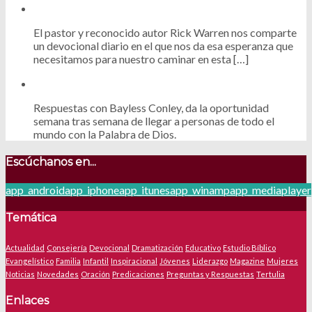
El pastor y reconocido autor Rick Warren nos comparte
un devocional diario en el que nos da esa esperanza que
necesitamos para nuestro caminar en esta […]
Respuestas con Bayless Conley, da la oportunidad
semana tras semana de llegar a personas de todo el
mundo con la Palabra de Dios.
Escúchanos en...
app_android
app_iphone
app_itunes
app_winamp
app_mediaplayer
Temática
Actualidad
Consejería
Devocional
Dramatización
Educativo
Estudio Bíblico
Evangelístico
Familia
Infantil
Inspiracional
Jóvenes
Liderazgo
Magazine
Mujeres
Noticias
Novedades
Oración
Predicaciones
Preguntas y Respuestas
Tertulia
Enlaces