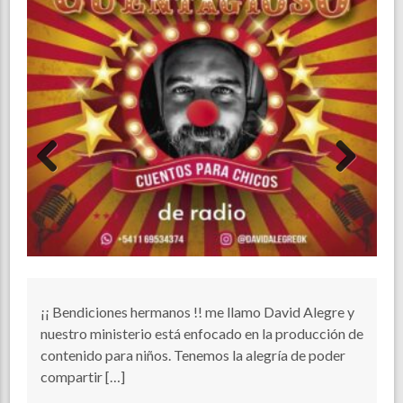
de
Previous
Next
En
bí
fa
g
¡¡ Bendiciones hermanos !! me llamo David Alegre y
nuestro ministerio está enfocado en la producción de
contenido para niños. Tenemos la alegría de poder
compartir […]