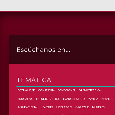
Escúchanos en...
DROID
APP_IPHONE
APP_ITUNES
APP_WINAMP
APP_MEDIAPLAYER
TEMÁTICA
ACTUALIDAD
CONSEJERÍA
DEVOCIONAL
DRAMATIZACIÓN
EDUCATIVO
ESTUDIO BÍBLICO
EVANGELÍSTICO
FAMILIA
INFANTIL
INSPIRACIONAL
JÓVENES
LIDERAZGO
MAGAZINE
MUJERES