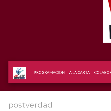
PROGRAMACION
A LA CARTA
COLABO
postverdad