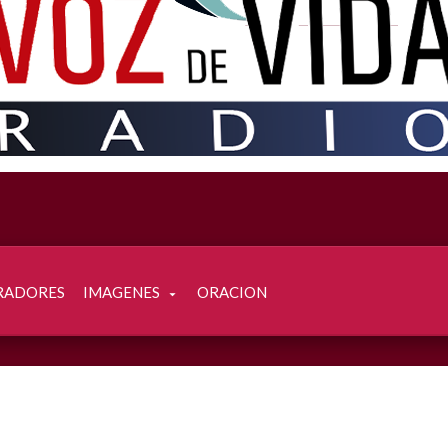
RADORES
IMAGENES
ORACION