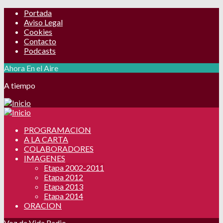
Portada
Aviso Legal
Cookies
Contacto
Podcasts
Ahora En el Aire
A tiempo
PROGRAMACION
A LA CARTA
COLABORADORES
IMAGENES
Etapa 2002-2011
Etapa 2012
Etapa 2013
Etapa 2014
ORACION
Voz de Vida Radio