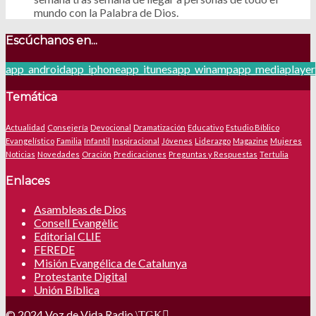
mundo con la Palabra de Dios.
Escúchanos en...
app_android
app_iphone
app_itunes
app_winamp
app_mediaplayer
Temática
Actualidad
Consejería
Devocional
Dramatización
Educativo
Estudio Bíblico
Evangelístico
Familia
Infantil
Inspiracional
Jóvenes
Liderazgo
Magazine
Mujeres
Noticias
Novedades
Oración
Predicaciones
Preguntas y Respuestas
Tertulia
Enlaces
Asambleas de Dios
Consell Evangèlic
Editorial CLIE
FEREDE
Misión Evangélica de Catalunya
Protestante Digital
Unión Bíblica
© 2024 Voz de Vida Radio