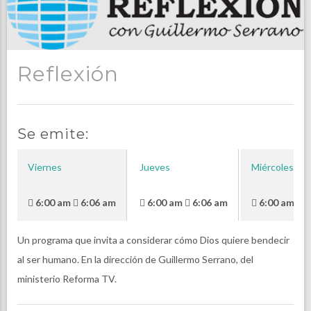
Reflexión
Se emite:
Viernes
Jueves
Miércoles
6:00 am
6:06 am
6:00 am
6:06 am
6:00 am
6
Un programa que invita a considerar cómo Dios quiere bendecir
al ser humano. En la dirección de Guillermo Serrano, del
ministerio Reforma TV.