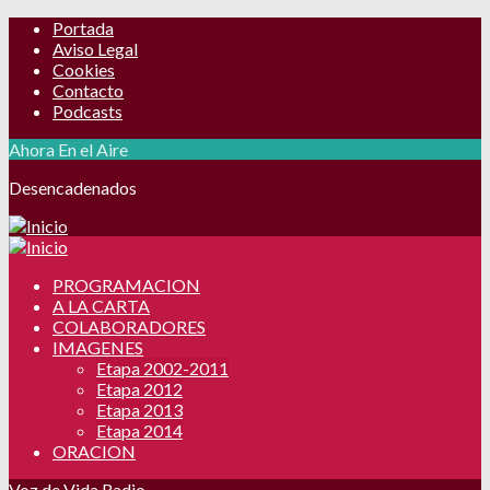
Portada
Aviso Legal
Cookies
Contacto
Podcasts
Ahora En el Aire
Desencadenados
PROGRAMACION
A LA CARTA
COLABORADORES
IMAGENES
Etapa 2002-2011
Etapa 2012
Etapa 2013
Etapa 2014
ORACION
Voz de Vida Radio