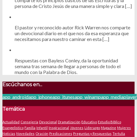
comparte los principios básicos de las Escrituras y la
persona de Cristo Jesús de una manera simple y clara […]
El pastor y reconocido autor Rick Warren nos comparte
un devocional diario en el que nos da esa esperanza que
necesitamos para nuestro caminar en esta […]
Respuestas con Bayless Conley, da la oportunidad
semana tras semana de llegar a personas de todo el
mundo con la Palabra de Dios.
Escúchanos en...
app_android
app_iphone
app_itunes
app_winamp
app_mediaplayer
Temática
Actualidad
Consejería
Devocional
Dramatización
Educativo
Estudio Bíblico
Evangelístico
Familia
Infantil
Inspiracional
Jóvenes
Liderazgo
Magazine
Mujeres
Noticias
Novedades
Oración
Predicaciones
Preguntas y Respuestas
Tertulia