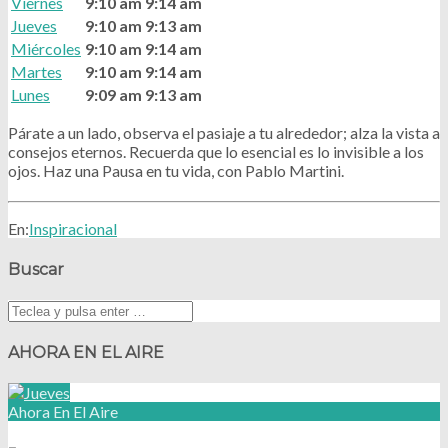
Viernes
9:10 am
9:14 am
Jueves
9:10 am
9:13 am
Miércoles
9:10 am
9:14 am
Martes
9:10 am
9:14 am
Lunes
9:09 am
9:13 am
Párate a un lado, observa el pasiaje a tu alrededor; alza la vista a
consejos eternos. Recuerda que lo esencial es lo invisible a los
ojos. Haz una Pausa en tu vida, con Pablo Martini.
En:
Inspiracional
Buscar
AHORA EN EL AIRE
Ahora En El Aire