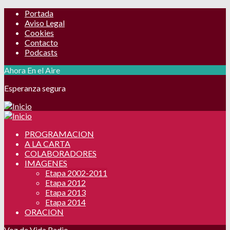
Portada
Aviso Legal
Cookies
Contacto
Podcasts
Ahora En el Aire
Esperanza segura
PROGRAMACION
A LA CARTA
COLABORADORES
IMAGENES
Etapa 2002-2011
Etapa 2012
Etapa 2013
Etapa 2014
ORACION
Voz de Vida Radio