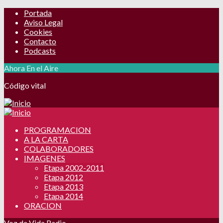
Portada
Aviso Legal
Cookies
Contacto
Podcasts
Ahora En el Aire
Código vital
PROGRAMACION
A LA CARTA
COLABORADORES
IMAGENES
Etapa 2002-2011
Etapa 2012
Etapa 2013
Etapa 2014
ORACION
Voz de Vida Radio