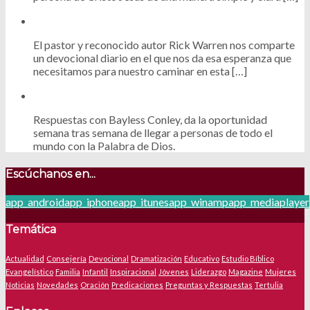
El pastor y reconocido autor Rick Warren nos comparte
un devocional diario en el que nos da esa esperanza que
necesitamos para nuestro caminar en esta […]
Respuestas con Bayless Conley, da la oportunidad
semana tras semana de llegar a personas de todo el
mundo con la Palabra de Dios.
Escúchanos en...
app_android
app_iphone
app_itunes
app_winamp
app_mediaplayer
Temática
Actualidad
Consejería
Devocional
Dramatización
Educativo
Estudio Bíblico
Evangelístico
Familia
Infantil
Inspiracional
Jóvenes
Liderazgo
Magazine
Mujeres
Noticias
Novedades
Oración
Predicaciones
Preguntas y Respuestas
Tertulia